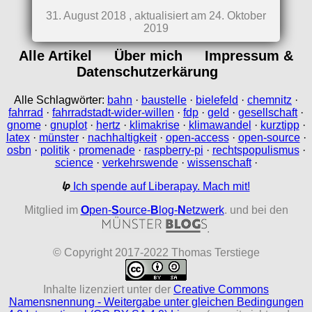
31. August 2018 , aktualisiert am 24. Oktober
2019
Alle Artikel
Über mich
Impressum &
Datenschutzerkärung
Alle Schlagwörter:
bahn
·
baustelle
·
bielefeld
·
chemnitz
·
fahrrad
·
fahrradstadt-wider-willen
·
fdp
·
geld
·
gesellschaft
·
gnome
·
gnuplot
·
hertz
·
klimakrise
·
klimawandel
·
kurztipp
·
latex
·
münster
·
nachhaltigkeit
·
open-access
·
open-source
·
osbn
·
politik
·
promenade
·
raspberry-pi
·
rechtspopulismus
·
science
·
verkehrswende
·
wissenschaft
·
Ich spende auf Liberapay. Mach mit!
Mitglied im
O
pen-
S
ource-
B
log-
N
etzwerk
. und bei den
.
© Copyright 2017-2022 Thomas Terstiege
Inhalte lizenziert unter der
Creative Commons
Namensnennung - Weitergabe unter gleichen Bedingungen