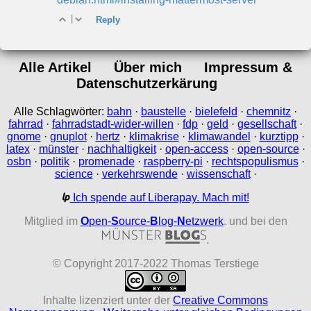
|
Reply
Alle Artikel
Über mich
Impressum &
Datenschutzerkärung
Alle Schlagwörter:
bahn
·
baustelle
·
bielefeld
·
chemnitz
·
fahrrad
·
fahrradstadt-wider-willen
·
fdp
·
geld
·
gesellschaft
·
gnome
·
gnuplot
·
hertz
·
klimakrise
·
klimawandel
·
kurztipp
·
latex
·
münster
·
nachhaltigkeit
·
open-access
·
open-source
·
osbn
·
politik
·
promenade
·
raspberry-pi
·
rechtspopulismus
·
science
·
verkehrswende
·
wissenschaft
·
Ich spende auf Liberapay. Mach mit!
Mitglied im
O
pen-
S
ource-
B
log-
N
etzwerk
. und bei den
.
© Copyright 2017-2022 Thomas Terstiege
Inhalte lizenziert unter der
Creative Commons